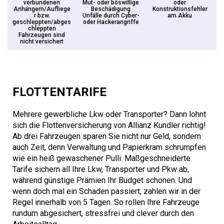
verbundenen
Mut- oder böswillige
oder
Anhängern/Aufliege
Beschädigung
Konstruktionsfehler
r bzw.
Unfälle durch Cyber-
am Akku
geschleppten/abges
oder Hackerangriffe
chleppten
Fahrzeugen sind
nicht versichert
FLOTTENTARIFE
Mehrere gewerbliche Lkw oder Transporter? Dann lohnt
sich die Flottenversicherung von Allianz Kundler richtig!
Ab drei Fahrzeugen sparen Sie nicht nur Geld, sondern
auch Zeit, denn Verwaltung und Papierkram schrumpfen
wie ein heiß gewaschener Pulli. Maßgeschneiderte
Tarife sichern all Ihre Lkw, Transporter und Pkw ab,
während günstige Prämien Ihr Budget schonen. Und
wenn doch mal ein Schaden passiert, zahlen wir in der
Regel innerhalb von 5 Tagen. So rollen Ihre Fahrzeuge
rundum abgesichert, stressfrei und clever durch den