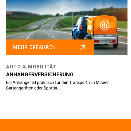
HR ERFAHREN
MEH
 & MOBILITÄT
SPEZI
NGERVERSICHERUNG
BOOTS
änger ist praktisch für den Transport von Möbeln,
Setzen Si
eräten oder Sportau...
Boots- od