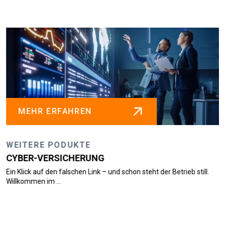
N
MEHR ERFAHREN
E
WEITERE PODUKTE
UNG
FIRMENRECHTSSCH
Link – und schon steht der Betrieb still.
Wenn’s kracht, muss es nich
doch, ist e...