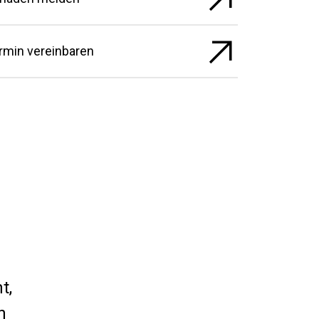
rmin vereinbaren
t,
n