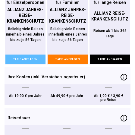
für Einzel­personen
für Familien
für lange Reisen
ALLIANZ JAHRES-
ALLIANZ JAHRES-
ALLIANZ REISE-
REISE-
REISE-
KRANKENSCHUTZ
KRANKENSCHUTZ
KRANKENSCHUTZ
Beliebig viele Reisen
Beliebig viele Reisen
Reisen ab 1 bis 365
innerhalb eines Jahres
innerhalb eines Jahres
Tage
bis zu je 56 Tagen
bis zu je 56 Tagen
TARIF ANFRAGEN
TARIF ANFRAGEN
TARIF ANFRAGEN
Ihre Kosten (inkl. Versicherungssteuer)
Ab 19,90 € pro Jahr
Ab 49,90 € pro Jahr
Ab 1,90 € / 3,90 €
pro Reise
Reisedauer