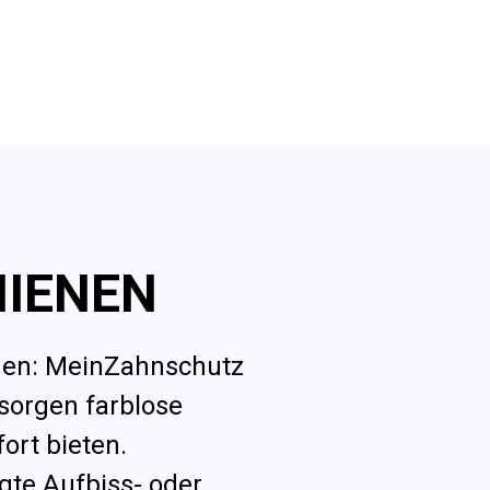
HIENEN
tmen: MeinZahnschutz
 sorgen farblose
ort bieten.
gte Aufbiss- oder