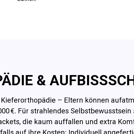
ÄDIE & AUFBISSSC
t Kieferorthopädie – Eltern können aufa
3.000 €. Für strahlendes Selbstbewusstsein
ackets, die kaum auffallen und extra Komf
s auf ihre Kosten: Individuell angeferti