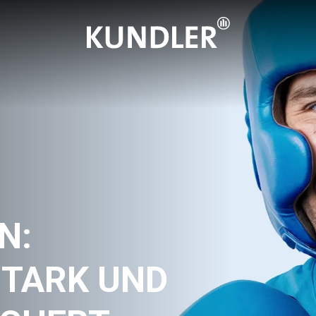
N:
STARK UND