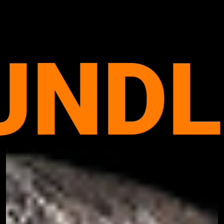
DLER
KUND
 ONO
PHIL
GE