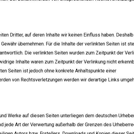
en Dritter, auf deren Inhalte wir keinen Einfluss haben. Deshalb
 Gewähr übernehmen. Für die Inhalte der verlinkten Seiten ist st
rantwortlich. Die verlinkten Seiten wurden zum Zeitpunkt der Ver
idrige Inhalte waren zum Zeitpunkt der Verlinkung nicht erkennb
kten Seiten ist jedoch ohne konkrete Anhaltspunkte einer
werden von Rechtsverletzungen werden wir derartige Links umge
e und Werke auf diesen Seiten unterliegen dem deutschen Urheber
 und jede Art der Verwertung außerhalb der Grenzen des Urheberr
iligen Autors bzw. Erstellers. Downloads und Kopien dieser Sei