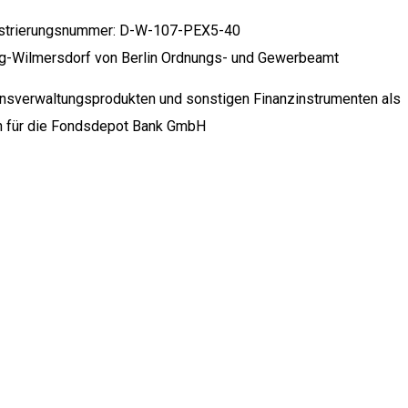
istrierungsnummer: D-W-107-PEX5-40
-Wil­mers­dorf von Ber­lin Ord­nungs- und Ge­wer­be­amt
sverwaltungsprodukten und sonstigen Finanzinstrumenten als
ich für die Fondsdepot Bank GmbH