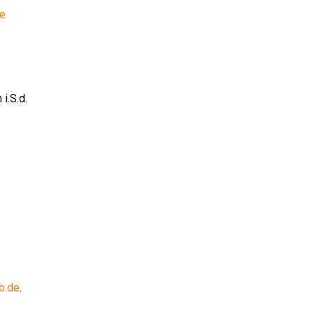
se
i.S.d.
b.de
.