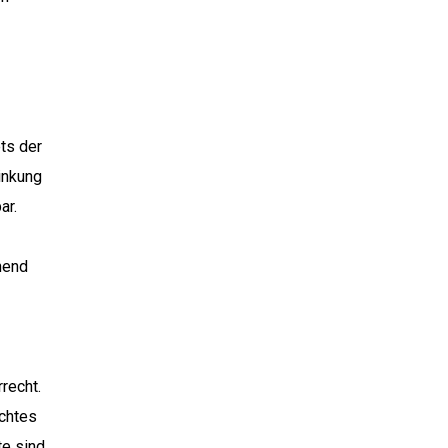
ets der
linkung
ar.
hend
recht.
echtes
te sind