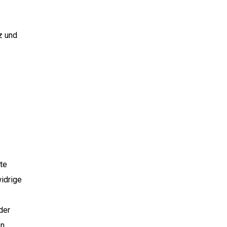
z und
lte
idrige
der
en