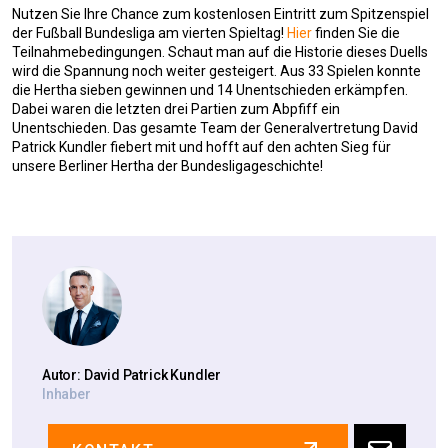
Nutzen Sie Ihre Chance zum kostenlosen Eintritt zum Spitzenspiel
der Fußball Bundesliga am vierten Spieltag!
Hier
finden Sie die
Teilnahmebedingungen. Schaut man auf die Historie dieses Duells
wird die Spannung noch weiter gesteigert. Aus 33 Spielen konnte
die Hertha sieben gewinnen und 14 Unentschieden erkämpfen.
Dabei waren die letzten drei Partien zum Abpfiff ein
Unentschieden. Das gesamte Team der Generalvertretung David
Patrick Kundler fiebert mit und hofft auf den achten Sieg für
unsere Berliner Hertha der Bundesligageschichte!
Autor: David Patrick Kundler
Inhaber