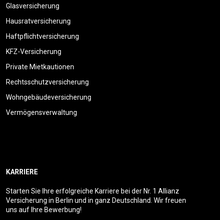
Glasversicherung
Hausratversicherung
Haftpflichtversicherung
KFZ-Versicherung
Private Mietkautionen
Rechtsschutzversicherung
Wohngebäudeversicherung
Vermögensverwaltung
KARRIERE
Starten Sie Ihre erfolgreiche Karriere bei der Nr. 1 Allianz
Versicherung in Berlin und in ganz Deutschland. Wir freuen
uns auf Ihre Bewerbung!