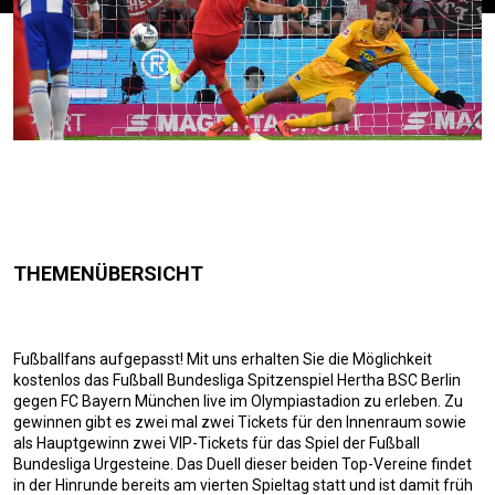
THEMENÜBERSICHT
Fußballfans aufgepasst! Mit uns erhalten Sie die Möglichkeit
kostenlos das Fußball Bundesliga Spitzenspiel Hertha BSC Berlin
gegen FC Bayern München live im Olympiastadion zu erleben. Zu
gewinnen gibt es zwei mal zwei Tickets für den Innenraum sowie
als Hauptgewinn zwei VIP-Tickets für das Spiel der Fußball
Bundesliga Urgesteine. Das Duell dieser beiden Top-Vereine findet
in der Hinrunde bereits am vierten Spieltag statt und ist damit früh