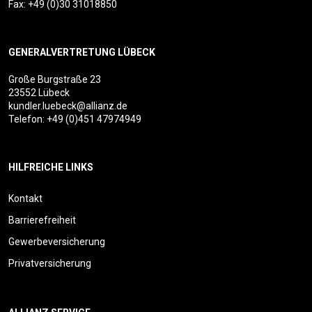
Fax: +49 (0)30 31018850
GENERALVERTRETUNG LÜBECK
Große Burgstraße 23
23552 Lübeck
kundler.luebeck@allianz.de
Telefon:
+49 (0)451 47974949
HILFREICHE LINKS
Kontakt
Barrierefreiheit
Gewerbeversicherung
Privatversicherung