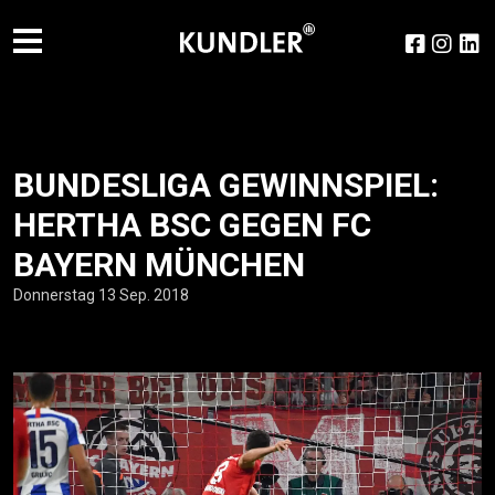
BUNDESLIGA GEWINNSPIEL:
HERTHA BSC GEGEN FC
BAYERN MÜNCHEN
Donnerstag 13 Sep. 2018