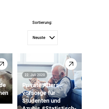
Sortierung:
22. Juli 2020
de
Private Alters­
hen
vorsorge für
Studenten und
Azubis #Statistisch­