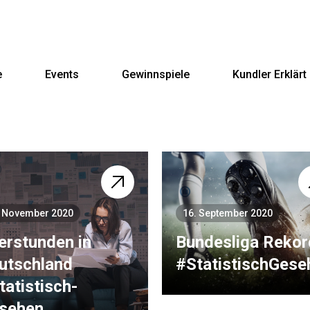
e
Events
Gewinnspiele
Kundler Erklärt
. November 2020
16. September 2020
er­stunden in
Bundesliga Rekor
utsch­land
#StatistischGese
tatistisch­
sehen