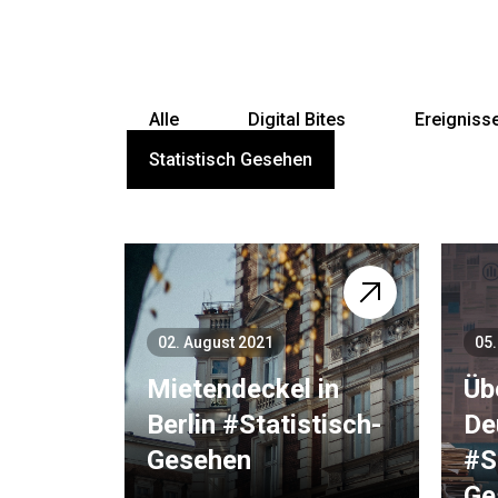
Alle
Digital Bites
Ereigniss
Statistisch Gesehen
02. August 2021
05
Mietendeckel in
Üb
Berlin #Statistisch­
De
Gesehen
#S
Ge