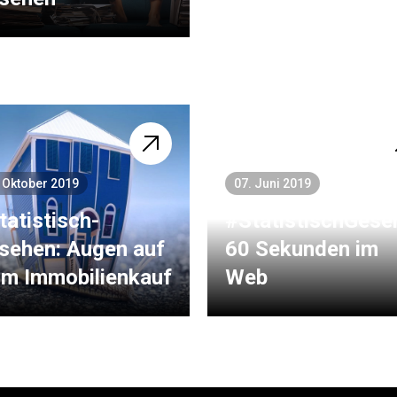
 Oktober 2019
07. Juni 2019
tatistisch­
#StatistischGese
sehen: Augen auf
60 Sekunden im
im Immobilien­kauf
Web