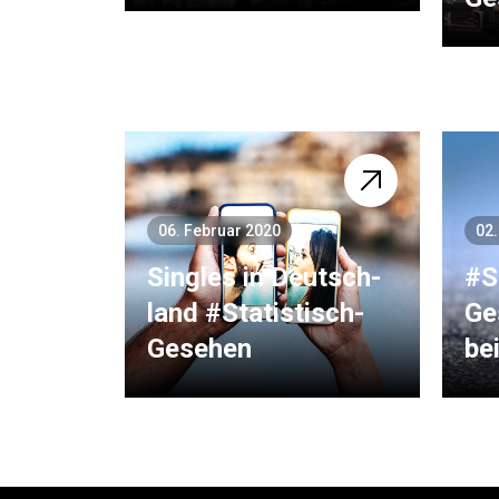
06. Februar 2020
02.
Singles in Deutsch­
#S
land #Statistisch­
Ge
Gesehen
be