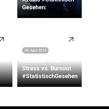
Gesehen:
09. April 2019
hen
Schmaler Grat:
Stress vs. Burnout
#StatistischGesehen