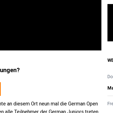
WE
rungen?
Do
Ma
te an diesem Ort neun mal die German Open
Fr
n alle Teilnehmer der German Juniors treten