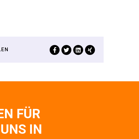
LEN
EN FÜR
 UNS IN