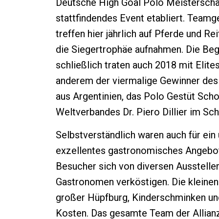
Deutsche High Goal Polo Meisterschaf
stattfindendes Event etabliert. Teamg
treffen hier jährlich auf Pferde und Re
die Siegertrophäe aufnahmen. Die Beg
schließlich traten auch 2018 mit Elite
anderem der viermalige Gewinner des
aus Argentinien, das Polo Gestüt Sch
Weltverbandes Dr. Piero Dillier im S
Selbstverständlich waren auch für e
exzellentes gastronomisches Angebo
Besucher sich von diversen Ausstelle
Gastronomen verköstigen. Die kleine
großer Hüpfburg, Kinderschminken und 
Kosten. Das gesamte Team der Allianz