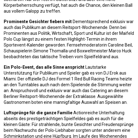
Körperbeherrschung verfügt, hat auch die Chance, den kleinen Ball
aus vollem Galopp zu treffen.
Prominente Gesichter fiebern mit
Dementsprechend exklusiv war
auch das Publikum an diesem Reitsport-Wochenende. Denn bei
Prominenten aus Politik, Wirtschaft, Sport und Kultur ist der Maifeld
Polo Cup längst zu einem festen Highlight-Termin in ihrem
Sportevent-Kalender geworden. Fernsehmoderatorin Caroline Beil,
Schauspielerin Simone Thomalla und Boxweltmeister Marco Huck
beobachteten das taktische Treiben vom Spielfeldrand aus.
Ein Polo-Event, das alle Sinne anspricht
Lautstarke
Unterstützung für Publikum und Spieler gab es von DJ Erok aus
Miami. Der offizielle DJ des Formel 1 Red Bull Racing Teams heizte
an den Turntables auch nach dem Spielende die Stimmung weiter
an. Anspruchsvoll und exklusiv war auch das Catering an diesem
Berliner Reitsport-Wochenende der Extraklasse. Ausgewählte
Gastronomen boten eine mannigfaltige Auswahl an Speisen an.
Luftsprünge für die ganze Familie
Actionreiche Unterhaltung
abseits des prestigeträchtigen Spielfeldes gab es auch für die
kleinen Gäste: Für strahlende, bunte Gesichter und Freudensprünge
beim Nachwuchs der Polo-Liebhaber sorgten unter anderem eine
Schminkstation und eine Hüpfburg. Im Laufe des Wochenendes