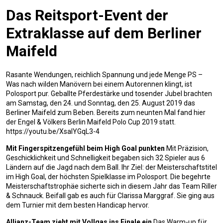
Das Reitsport-Event der
Extraklasse auf dem Berliner
Maifeld
Rasante Wendungen, reichlich Spannung und jede Menge PS –
Was nach wilden Manövern bei einem Autorennen klingt, ist
Polosport pur. Geballte Pferdestärke und tosender Jubel brachten
am Samstag, den 24. und Sonntag, den 25. August 2019 das
Berliner Maifeld zum Beben. Bereits zum neunten Mal fand hier
der Engel & Völkers Berlin Maifeld Polo Cup 2019 statt.
https://youtu.be/XsaIYGqL3-4
Mit Fingerspitzengefühl beim High Goal punkten
Mit Präzision,
Geschicklichkeit und Schnelligkeit begaben sich 32 Spieler aus 6
Ländern auf die Jagd nach dem Ball. Ihr Ziel: der Meisterschaftstitel
im High Goal, der höchsten Spielklasse im Polosport. Die begehrte
Meisterschaftstrophäe sicherte sich in diesem Jahr das Team Riller
& Schnauck. Beifall gab es auch für Clarissa Marggraf. Sie ging aus
dem Turnier mit dem besten Handicap hervor.
Allianz-Team zieht mit Vollgas ins Finale ein
Das Warm-up für