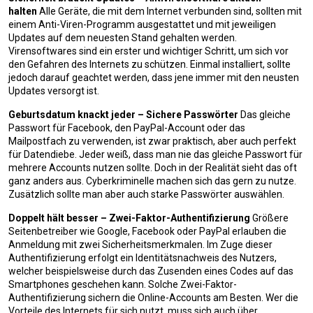
halten
Alle Geräte, die mit dem Internet verbunden sind, sollten mit
einem Anti-Viren-Programm ausgestattet und mit jeweiligen
Updates auf dem neuesten Stand gehalten werden.
Virensoftwares sind ein erster und wichtiger Schritt, um sich vor
den Gefahren des Internets zu schützen. Einmal installiert, sollte
jedoch darauf geachtet werden, dass jene immer mit den neusten
Updates versorgt ist.
Geburtsdatum knackt jeder – Sichere Passwörter
Das gleiche
Passwort für Facebook, den PayPal-Account oder das
Mailpostfach zu verwenden, ist zwar praktisch, aber auch perfekt
für Datendiebe. Jeder weiß, dass man nie das gleiche Passwort für
mehrere Accounts nutzen sollte. Doch in der Realität sieht das oft
ganz anders aus. Cyberkriminelle machen sich das gern zu nutze.
Zusätzlich sollte man aber auch starke Passwörter auswählen.
Doppelt hält besser – Zwei-Faktor-Authentifizierung
Größere
Seitenbetreiber wie Google, Facebook oder PayPal erlauben die
Anmeldung mit zwei Sicherheitsmerkmalen. Im Zuge dieser
Authentifizierung erfolgt ein Identitätsnachweis des Nutzers,
welcher beispielsweise durch das Zusenden eines Codes auf das
Smartphones geschehen kann. Solche Zwei-Faktor-
Authentifizierung sichern die Online-Accounts am Besten. Wer die
Vorteile des Internets für sich nutzt, muss sich auch über