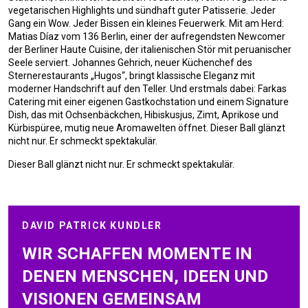
vegetarischen Highlights und sündhaft guter Patisserie. Jeder
Gang ein Wow. Jeder Bissen ein kleines Feuerwerk. Mit am Herd:
Matias Díaz vom 136 Berlin, einer der aufregendsten Newcomer
der Berliner Haute Cuisine, der italienischen Stör mit peruanischer
Seele serviert. Johannes Gehrich, neuer Küchenchef des
Sternerestaurants „Hugos“, bringt klassische Eleganz mit
moderner Handschrift auf den Teller. Und erstmals dabei: Farkas
Catering mit einer eigenen Gastkochstation und einem Signature
Dish, das mit Ochsenbäckchen, Hibiskusjus, Zimt, Aprikose und
Kürbispüree, mutig neue Aromawelten öffnet. Dieser Ball glänzt
nicht nur. Er schmeckt spektakulär.
Dieser Ball glänzt nicht nur. Er schmeckt spektakulär.
DAVID PATRICK KUNDLER
WIR SCHAFFEN MOMENTE IN
DENEN MENSCHEN, IDEEN UND
VISIONEN GEMEINSAM