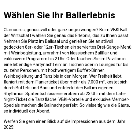
Wählen Sie Ihr Ballerlebnis
Glamourös, genussvoll oder ganz ungezwungen? Beim VBKI Ball
der Wirtschaft wählen Sie genau das Erlebnis, das zu Ihnen passt.
Nehmen Sie Platz im Ballsaal und genießen Sie an stilvoll
gedeckten 8er- oder 12er-Tischen ein serviertes Drei-Gänge-Menü
mit Weinbegleitung, umrahmt von klassischem Ballflair und
exklusivem Programm bis 2 Uhr. Oder tauchen Sie im Pavillon in
eine lebendige Partynacht ein: an Tischen oder in Lounges für bis
zu zehn Personen, mit hochwertigem Buffet-Dinner,
Weinbegleitung und Tanz bis in den Morgen. Wer Freiheit liebt,
flaniert mit dem Flanierticket über mehr als 7.000 m², kostet sich
durch Buffets und Bars und entdeckt den Ball im eigenen
Rhythmus. Spätentschlossene erobern ab 23 Uhr mit dem Late-
Night-Ticket die Tanzfläche. VBKI-Vorteile und exklusive Member-
Specials machen die Ballnacht perfekt. So vielseitig wie die Gäste,
so individuell der Abend.
Werfen Sie gern einen Blick auf die Impressionen aus dem Jahr
2025: